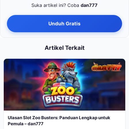
Suka artikel ini? Coba
dan777
Unduh Gratis
Artikel Terkait
Ulasan Slot Zoo Busters: Panduan Lengkap untuk
Pemula – dan777