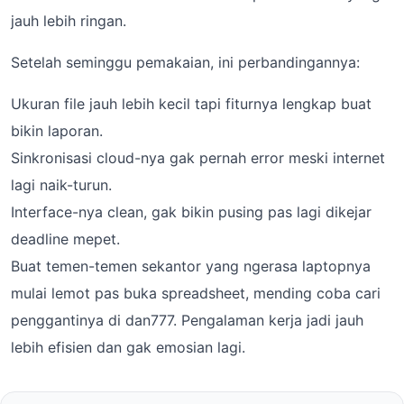
jauh lebih ringan.
Setelah seminggu pemakaian, ini perbandingannya:
Ukuran file jauh lebih kecil tapi fiturnya lengkap buat
bikin laporan.
Sinkronisasi cloud-nya gak pernah error meski internet
lagi naik-turun.
Interface-nya clean, gak bikin pusing pas lagi dikejar
deadline mepet.
Buat temen-temen sekantor yang ngerasa laptopnya
mulai lemot pas buka spreadsheet, mending coba cari
penggantinya di dan777. Pengalaman kerja jadi jauh
lebih efisien dan gak emosian lagi.